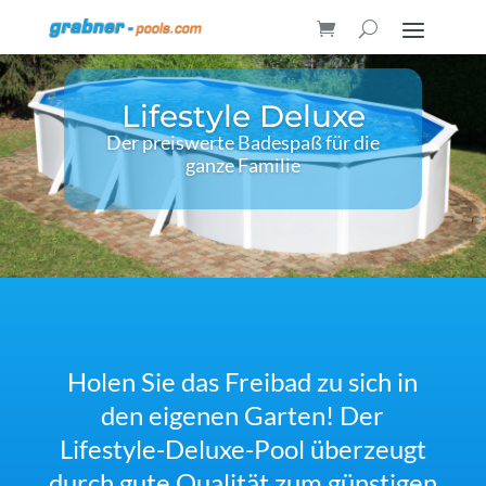
Lifestyle Deluxe
Der preiswerte Badespaß für die
ganze Familie
Holen Sie das Freibad zu sich in
den eigenen Garten! Der
Lifestyle-Deluxe-Pool überzeugt
durch gute Qualität zum günstigen