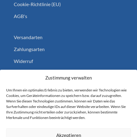
Cookie-Richtlinie (EU)
AGB's
Versandarten
Zahlungsarten
Widerruf
Home
Zustimmung verwalten
Um Ihnen ein optimales Erlebnis zu bieten, verwenden wir Technologien wie
Cookies, um Geräteinformationen zu speichern bzw. darauf zuzugreifen.
Folgen Sie uns auf
Wenn Sie diesen Technologien zustimmen, können wir Daten wie das
Surfverhalten oder eindeutige IDs auf dieser Website verarbeiten. Wenn Sie
YouTube
1.1k
Followers
Ihre Zustimmung nicht erteilen oder zurückziehen, können bestimmte
Merkmale und Funktionen beeinträchtigt werden.
Akzeptieren