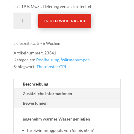
inkl. 19 % MwSt.
Lieferung versandkostenfrei
Wärmepumpe
IN DEN WARENKORB
CPI
55
Thermostar
Inverter
Lieferzeit:
ca. 5 - 6 Wochen
Menge
Artikelnummer:
23341
Kategorien:
Poolheizung
,
Wärmepumpen
Schlagwort:
Thermostar CPI
Beschreibung
Zusätzliche Informationen
Bewertungen
angenehm warmes Wasser genießen
für Swimmingpools von 55 bis 60 m³