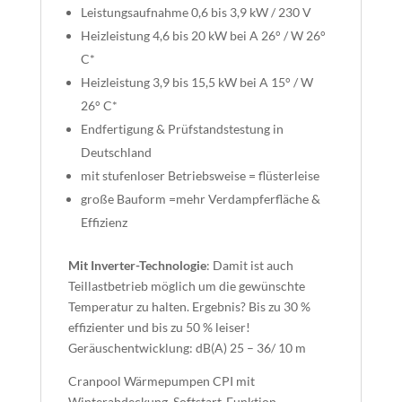
Leistungsaufnahme 0,6 bis 3,9 kW / 230 V
Heizleistung 4,6 bis 20 kW bei A 26° / W 26°
C*
Heizleistung 3,9 bis 15,5 kW bei A 15° / W
26° C*
Endfertigung & Prüfstandstestung in
Deutschland
mit stufenloser Betriebsweise = flüsterleise
große Bauform =mehr Verdampferfläche &
Effizienz
Mit Inverter-Technologie
: Damit ist auch
Teillastbetrieb möglich um die gewünschte
Temperatur zu halten. Ergebnis? Bis zu 30 %
effizienter und bis zu 50 % leiser!
Geräuschentwicklung: dB(A) 25 – 36/ 10 m
Cranpool Wärmepumpen CPI mit
Winterabdeckung, Softstart-Funktion,