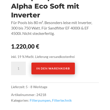
Alpha Eco Soft mit
Inverter
Für Pools bis 80 m³. Besonders leise mit Inverter,
300 bis 750 Watt. Für Sandfilter EF 4000i & EF
4500i. Nicht steckerfertig.
1.220,00
€
inkl. 19 % MwSt.
Lieferung versandkostenfrei
Filterpumpe
IN DEN WARENKORB
BADU
Alpha
Eco
Soft
Lieferzeit:
5 - 8 Werktage
mit
Artikelnummer:
24218
Inverter
Kategorien:
Filterpumpen
,
Filtertechnik
Menge