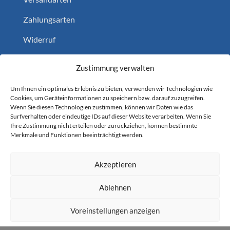
Zahlungsarten
Widerruf
Home
Zustimmung verwalten
Um Ihnen ein optimales Erlebnis zu bieten, verwenden wir Technologien wie
Cookies, um Geräteinformationen zu speichern bzw. darauf zuzugreifen.
Folgen Sie uns auf
Wenn Sie diesen Technologien zustimmen, können wir Daten wie das
Surfverhalten oder eindeutige IDs auf dieser Website verarbeiten. Wenn Sie
YouTube
1.1k
Followers
Ihre Zustimmung nicht erteilen oder zurückziehen, können bestimmte
Merkmale und Funktionen beeinträchtigt werden.
Akzeptieren
Newsletter anfordern?
Ablehnen
JETZT ABONNIEREN
Voreinstellungen anzeigen
© 2026 - grabner-pools.com